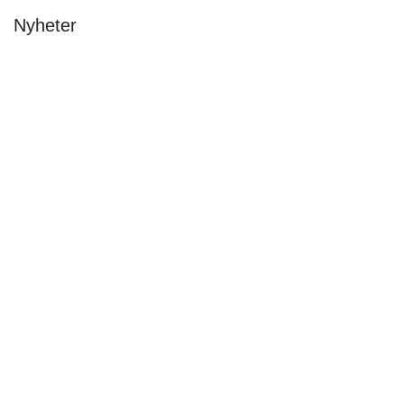
Nyheter
Avslutning & stipendier 2026
Malin Carle
•
8 juni