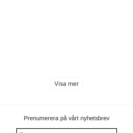
Öppet hus 2026
Sofia Hulting
•
22 januari
Visa mer
Prenumerera på vårt nyhetsbrev