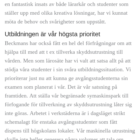
en fantastisk insats av både lärarkår och studenter som
ställer upp med olika kreativa lösningar, har vi kunnat
möta de behov och svårigheter som uppstått.
Utbildningen är vår högsta prioritet
Beckmans har också fått en hel del förfrågningar om att
hjälpa till med att t ex tillverka skyddsutrustning till
vården. Men som lärosäte har vi valt att satsa allt på att
stödja våra studenter i sin svåra utbildningssituation. Vi
prioriterar just nu att kunna ge avgångsstudenterna sin
examen som planerat i vår. Det är vår satsning på
framtiden. Att ställa vår begränsade symaskinspark till
förfogande för tillverkning av skyddsutrustning låter sig
inte göras. Arbetet i verkstäderna är i dagsläget strikt
schemalagt för enstaka avgångsstudenter som fått
dispens till högskolans lokaler. Vår maskinella utrustning
skulle inte heller generera några volymer att tala om.