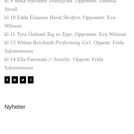
kl 9 Mika Hyvönen
Translycka
. Opponent: Daniela
Juvall
kl 10 Edda Eliasson
Hand:Skriften
. Opponent: Eva
Wilsson
kl 11 Tyra Östlund
Tag to Type
. Opponent: Eva Wilsson
kl 13 Wilma Reichardt
Performing Girl
. Oppent: Frida
Salomonsson
kl 14 Ella Farestam
i<3reality
. Oppent: Frida
Salomonsson
Nyheter