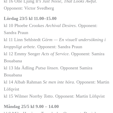
kl 16 Olle Ljung I
t’s Just Noise, That Looks Awful.
Opponent: Victor Svedberg
Lördag 23/5 kl 11.00–15.00
kl 10 Phoebe Crookes
Archival Desires
. Opponent:
Sandra Praun
kl 11 Linn Sehlstedt
Görm — En visuell undersökning i
kroppsligt arbete
. Opponent: Sandra Praun
kl 12 Emmy Seeger
Acts of Service
. Opponent: Samira
Bouabana
kl 13 Ida Ädling
Putsa linsen
. Opponent Samira
Bouabana
kl 14 Albab Rahman
Se men inte höra
. Opponent: Martin
Löfqvist
kl 15 Wilmer Norrby
Totto
. Opponent: Martin Löfqvist
Måndag 25/5 kl 9.00 – 14.00