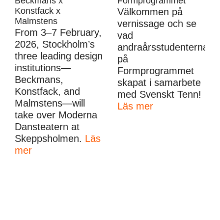
Beckmans x
Formprogrammet
Konstfack x
Välkommen på
Malmstens
vernissage och se
From 3–7 February,
vad
2026, Stockholm’s
andraårsstudenterna
three leading design
på
institutions—
Formprogrammet
Beckmans,
skapat i samarbete
Konstfack, and
med Svenskt Tenn!
Malmstens—will
Läs mer
take over Moderna
Dansteatern at
Skeppsholmen.
Läs
mer