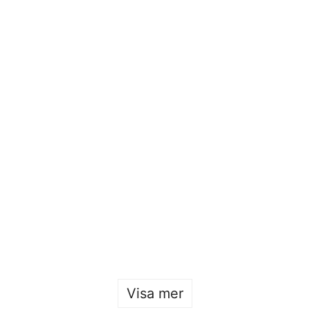
Öppet hus 2026
Sofia Hulting
•
22 januari
Visa mer