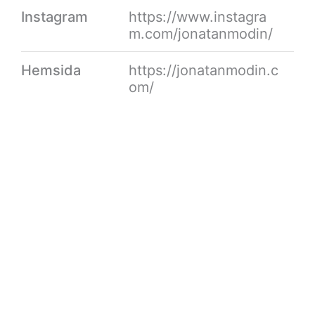
Instagram
https://www.instagra
m.com/jonatanmodin/
Hemsida
https://jonatanmodin.c
om/
The Liturgy of Shrimp Jesus
portfolio
•
Jonatan Modin
•
examen2025
,
visuell
kommunikation
Katarsis
portfolio
•
Jonatan Modin