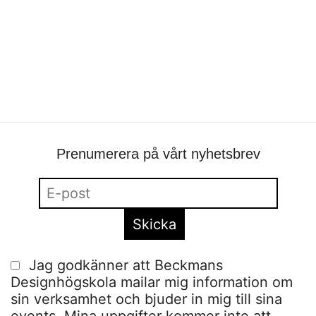
Arbetsprov – Rörlig bild
portfolio
•
Jonatan Modin
•
ansökan
Prenumerera på vårt nyhetsbrev
Jag godkänner att Beckmans
Designhögskola mailar mig information om
sin verksamhet och bjuder in mig till sina
events. Mina uppgifter kommer inte att