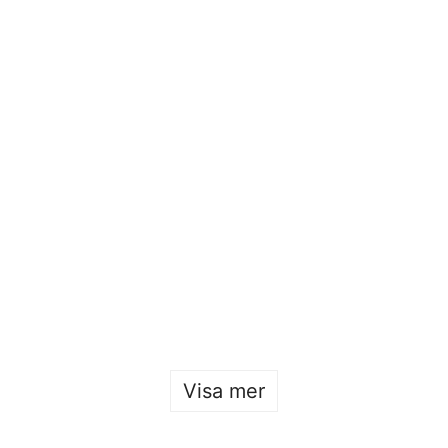
form
Ansökan till
Exhibition with
Beckmans 2026/27
Beckmans x
är öppen
Konstfack x
Malmstens
Sofia Hulting
•
26 januari
Sofia Hulting
•
25 januari
•
form
,
form
Visa mer