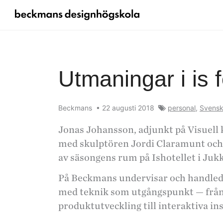
Utmaningar i is
Beckmans
•
22 augusti 2018
personal
,
Svens
Jonas Johansson, adjunkt på Visuel
med skulptören Jordi Claramunt och 
av säsongens rum på Ishotellet i Jukk
På Beckmans undervisar och handle
med teknik som utgångspunkt — från 
produktutveckling till interaktiva in