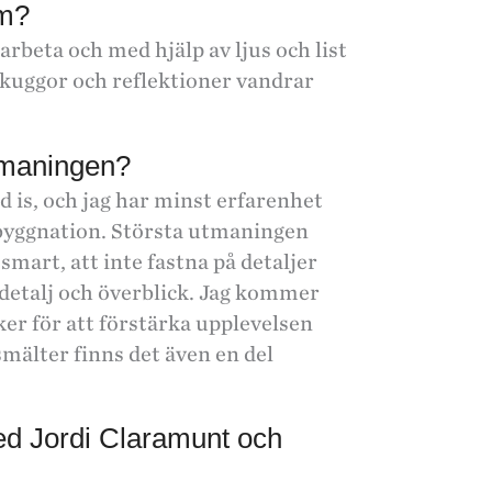
um?
beta och med hjälp av ljus och list
r skuggor och reflektioner vandrar
utmaningen?
d is, och jag har minst erfarenhet
 byggnation. Största utmaningen
mart, att inte fastna på detaljer
n detalj och överblick. Jag kommer
ker för att förstärka upplevelsen
l smälter finns det även en del
ed Jordi Claramunt och