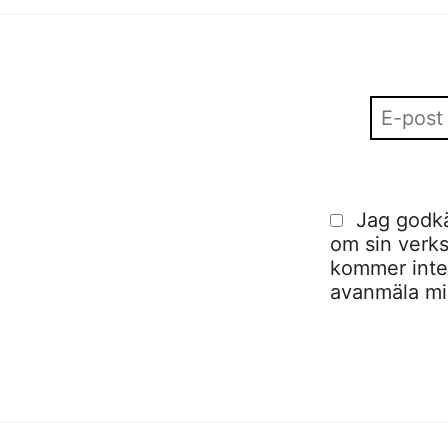
Jag godkä
om sin verks
kommer inte a
avanmäla mig