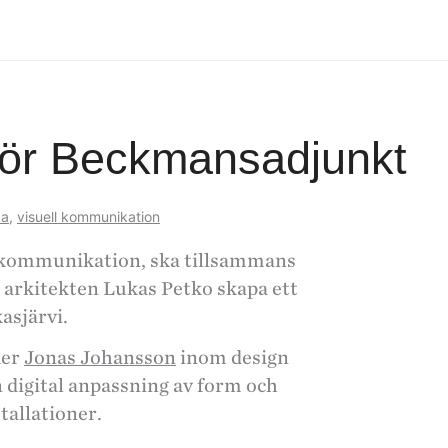
 för Beckmansadjunkt
ka
,
visuell kommunikation
l kommunikation, ska tillsammans
arkitekten Lukas Petko skapa ett
asjärvi.
der
Jonas Johansson
inom design
digital anpassning av form och
stallationer.