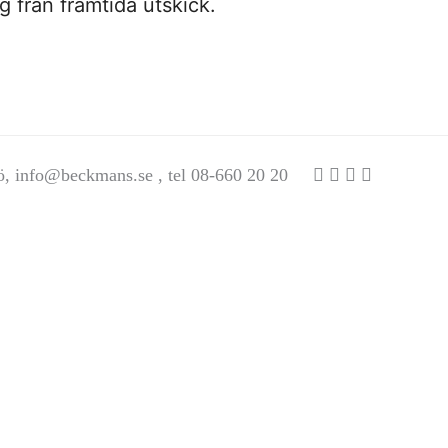
 från framtida utskick.
ö,
info@beckmans.se
, tel 08-660 20 20