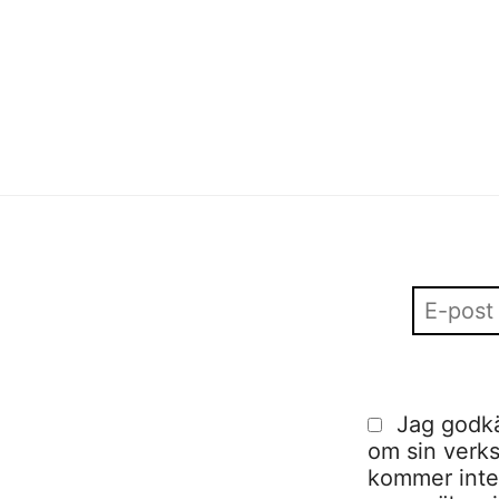
fashion in Stockholm
Sofia Hulting
•
10 februari
Jag godkä
om sin verks
kommer inte a