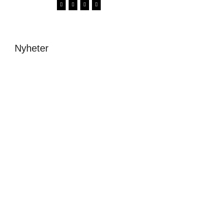
Nyheter
Avslutning &
stipendier 2026
New fonts – a one
day festival at
Malin Carle
•
8 juni
Beckmans
Sofia Hulting
•
1 juni