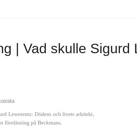
ng | Vad skulle Sigurd
venska
rd Lewerentz: Dödens och livets arkitekt,
en föreläsning på Beckmans.