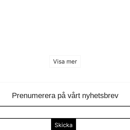
Konstfack x
Sofia Hulting
•
26 januari
Malmstens
Sofia Hulting
•
25 januari
•
form
,
form
Visa mer
Prenumerera på vårt nyhetsbrev