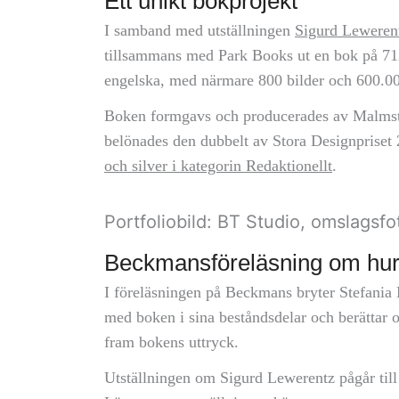
Ett unikt bokprojekt
I samband med utställningen
Sigurd Lewerent
tillsammans med Park Books ut en bok på 712 
engelska, med närmare 800 bilder och 600.000
Boken formgavs och producerades av Malmste
belönades den dubbelt av Stora Designpriset 
och silver i kategorin Redaktionellt
.
Portfoliobild: BT Studio, omslagsfo
Beckmansföreläsning om hur 
I föreläsningen på Beckmans bryter Stefania
med boken i sina beståndsdelar och berättar o
fram bokens uttryck.
Utställningen om Sigurd Lewerentz pågår til