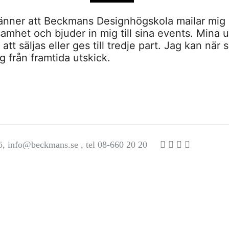
nner att Beckmans Designhögskola mailar mig 
amhet och bjuder in mig till sina events. Mina u
tt säljas eller ges till tredje part. Jag kan när 
 från framtida utskick.
ö,
info@beckmans.se
, tel 08-660 20 20