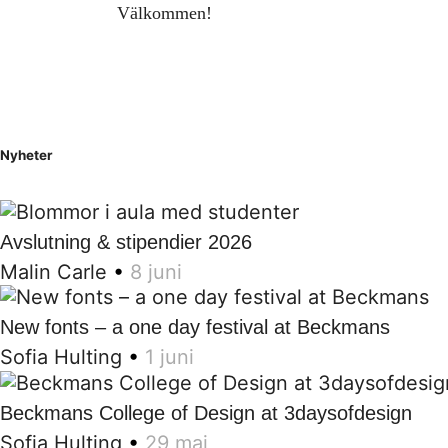
Välkommen!
Nyheter
Avslutning & stipendier 2026
Malin Carle
•
8 juni
New fonts – a one day festival at Beckmans
Sofia Hulting
•
1 juni
Beckmans College of Design at 3daysofdesign
Sofia Hulting
•
29 maj