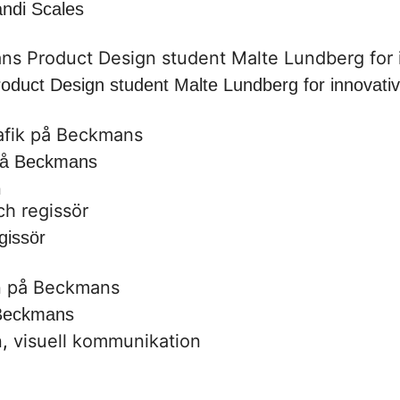
ndi Scales
oduct Design student Malte Lundberg for innovati
k på Beckmans
n
gissör
å Beckmans
n
,
visuell kommunikation