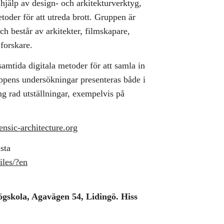
hjälp av design- och arkitekturverktyg,
toder för att utreda brott. Gruppen är
h består av arkitekter, filmskapare,
 forskare.
 samtida digitala metoder för att samla in
uppens undersökningar presenteras både i
ng rad utställningar, exempelvis på
rensic-architecture.org
sta
iles/?en
ögskola, Agavägen 54, Lidingö. Hiss