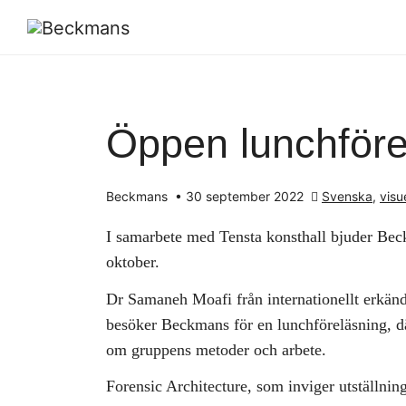
Öppen lunchföre
Beckmans
•
30 september 2022
Svenska
,
visu
I samarbete med Tensta konsthall bjuder Beck
oktober.
Dr Samaneh Moafi från internationellt erkän
besöker Beckmans för en lunchföreläsning, d
om gruppens metoder och arbete.
Forensic Architecture, som inviger utställni