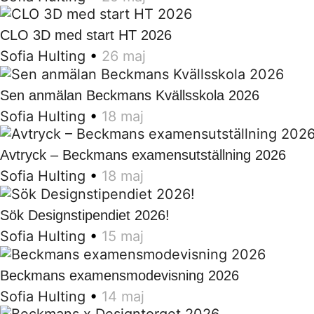
CLO 3D med start HT 2026
Sofia Hulting
•
26 maj
Sen anmälan Beckmans Kvällsskola 2026
Sofia Hulting
•
18 maj
Avtryck – Beckmans examensutställning 2026
Sofia Hulting
•
18 maj
Sök Designstipendiet 2026!
Sofia Hulting
•
15 maj
Beckmans examensmodevisning 2026
Sofia Hulting
•
14 maj