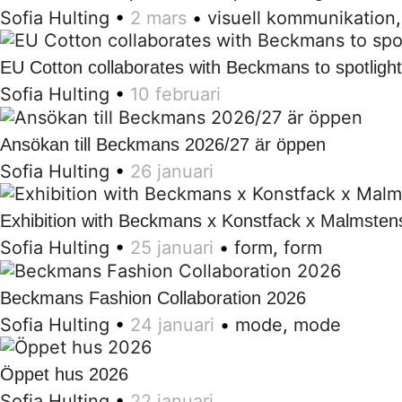
Sofia Hulting
•
2 mars
•
visuell kommunikation
EU Cotton collaborates with Beckmans to spotlight
Sofia Hulting
•
10 februari
Ansökan till Beckmans 2026/27 är öppen
Sofia Hulting
•
26 januari
Exhibition with Beckmans x Konstfack x Malmsten
Sofia Hulting
•
25 januari
•
form
,
form
Beckmans Fashion Collaboration 2026
Sofia Hulting
•
24 januari
•
mode
,
mode
Öppet hus 2026
Sofia Hulting
•
22 januari