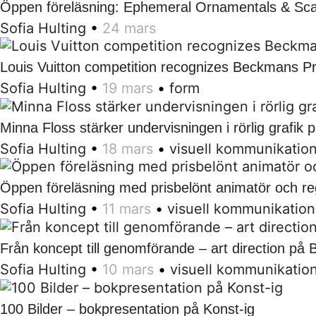
Öppen föreläsning: Ephemeral Ornamentals & Sca
Sofia Hulting
•
24 mars
Louis Vuitton competition recognizes Beckmans Pr
Sofia Hulting
•
19 mars
•
form
Minna Floss stärker undervisningen i rörlig grafi
Sofia Hulting
•
18 mars
•
visuell kommunikatio
Öppen föreläsning med prisbelönt animatör och re
Sofia Hulting
•
11 mars
•
visuell kommunikation
Från koncept till genomförande – art direction p
Sofia Hulting
•
10 mars
•
visuell kommunikatio
100 Bilder – bokpresentation på Konst-ig