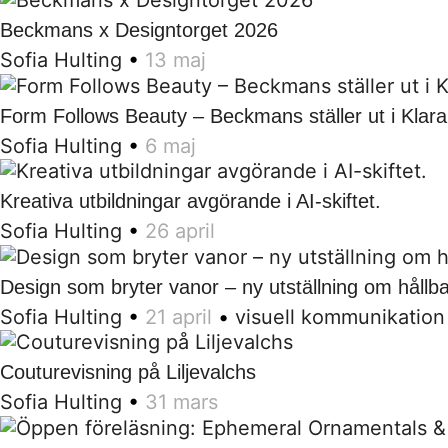
Beckmans x Designtorget 2026
Sofia Hulting
•
13 maj
Form Follows Beauty – Beckmans ställer ut i Klar
Sofia Hulting
•
6 maj
Kreativa utbildningar avgörande i AI-skiftet.
Sofia Hulting
•
26 april
Design som bryter vanor – ny utställning om håll
Sofia Hulting
•
21 april
•
visuell kommunikation
Couturevisning på Liljevalchs
Sofia Hulting
•
31 mars