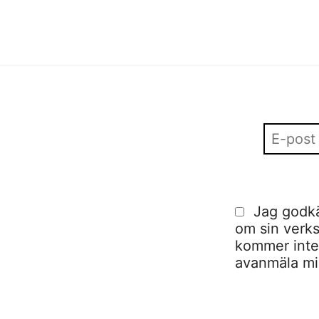
Jag godkä
om sin verks
kommer inte a
avanmäla mig