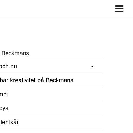
 Beckmans
och nu
lbar kreativitet på Beckmans
mni
icys
dentkår