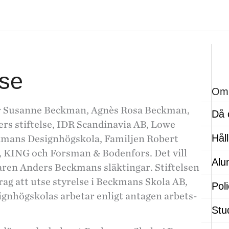
lse
Om
 är Susanne Beckman, Agnès Rosa Beckman,
Då 
ers stiftelse, IDR Scandinavia AB, Lowe
Hål
mans Designhögskola, Familjen Robert
se, KING och Forsman & Bodenfors. Det vill
Alu
ren Anders Beckmans släktingar. Stiftelsen
g att utse styrelse i Beckmans Skola AB,
Pol
gnhögskolas arbetar enligt antagen arbets-
Stu