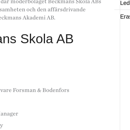
rn där moderbolaget Beckmans Skola ABs
Led
samheten och den affärsdrivande
Era
Beckmans Akademi AB.
ans Skola AB
givare Forsman & Bodenfors
Manager
ay