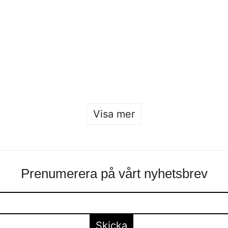
Ansökan till
Exhibition with
Beckmans 2026/27
Beckmans x
är öppen
Konstfack x
Malmstens
Sofia Hulting
•
26 januari
Sofia Hulting
•
25 januari
•
form
,
form
Visa mer
Prenumerera på vårt nyhetsbrev