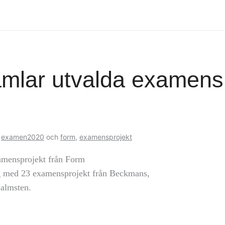
samlar utvalda examens
,
examen2020
och
form
,
examensprojekt
xamensprojekt från Form
ng med 23 examensprojekt från Beckmans,
almsten.