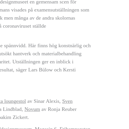
designmuseet en gemensam scen för
kmans visades på examensutställningen som
ek men många av de andra skolornas
å coronaviruset ställde
e spännvidd. Här finns hög konstnärlig och
, utsökt hantverk och materialbehandling
tet. Utställningen ger en inblick i
esultat, säger Lars Bülow och Kersti
a loungestol
av Sinar Alexis,
Sven
 Lindblad,
Novum
av Ronja Reuber
oakim Zickert.
eldesignmuseum, Magasin 6, Frihamnsgatan