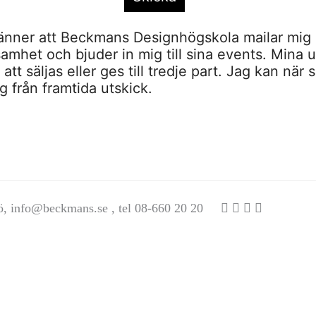
nner att Beckmans Designhögskola mailar mig 
amhet och bjuder in mig till sina events. Mina u
tt säljas eller ges till tredje part. Jag kan när 
 från framtida utskick.
ö,
info@beckmans.se
, tel 08-660 20 20