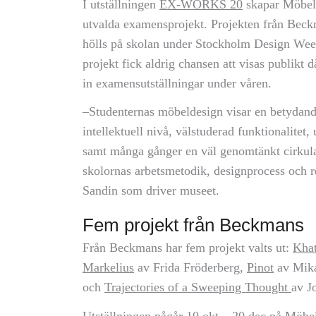
I utställningen
EX-WORKS 20
skapar Möbel
utvalda examensprojekt. Projekten från Bec
hölls på skolan under Stockholm Design We
projekt fick aldrig chansen att visas publikt d
in examensutställningar under våren.
–Studenternas möbeldesign visar en betydand
intellektuell nivå, välstuderad funktionalitet
samt många gånger en väl genomtänkt cirkulari
skolornas arbetsmetodik, designprocess och r
Sandin som driver museet.
Fem projekt från Beckmans
Från Beckmans har fem projekt valts ut:
Khat
Markelius
av Frida Fröderberg,
Pinot
av Mika
och
Trajectories of a Sweeping Thought
av J
Utställningen pågår 10 okt – 20 dec på Möb