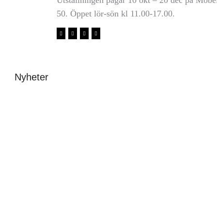
50. Öppet lör-sön kl 11.00-17.00.
Nyheter
Avslutning &
New fonts – a one
stipendier 2026
day festival at
Beckmans
Malin Carle
•
8 juni
Sofia Hulting
•
1 juni