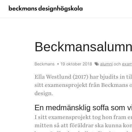
​Beckmansalumn
Beckmans
•
19 oktober 2018
alumni
och
exam
Ella Westlund (2017) har bjudits in ti
sitt examensprojekt från Beckmans o
design.
En medmänsklig soffa som vi
I sitt examensprojekt tog hon fram en 
mitten så att föräldrar ska kunna k