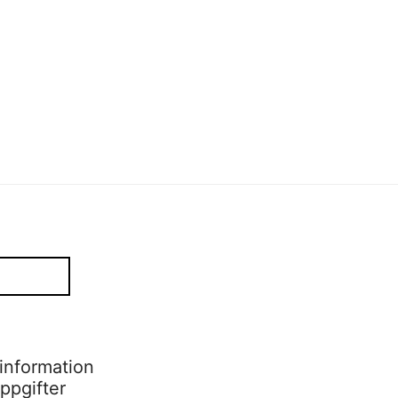
mode
,
mode
information
ppgifter