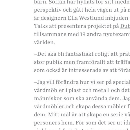
barn. Soffan har hyllats för sitt me
perspektiv och gått hela vägen ut 
är designern Ella Westlund inbjuden
Talks att presentera projektet på
Dut
tillsammans med 19 andra nyutexamin
världen.
–Det ska bli fantastiskt roligt att p
stor publik men framförallt att träff
som också är intresserade av att förä
–Jag vill förändra hur vi ser på speci
vårdmöbler i plast och metall och det
människor som ska använda dem. Jag v
vårdmöbler och skapa dessa möbler 
dem. Mitt mål är att skapa en serie v
personers hem. För som det ser ut id