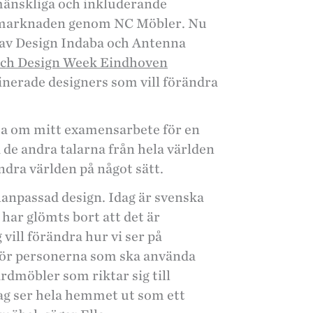
dmänskliga och inkluderande
på marknaden genom NC Möbler. Nu
 av Design Indaba och Antenna
ch Design Week Eindhoven
erade designers som vill förändra
rata om mitt examensarbete för en
a de andra talarna från hela världen
ndra världen på något sätt.
alanpassad design. Idag är svenska
 har glömts bort att det är
ill förändra hur vi ser på
för personerna som ska använda
årdmöbler som riktar sig till
ag ser hela hemmet ut som ett