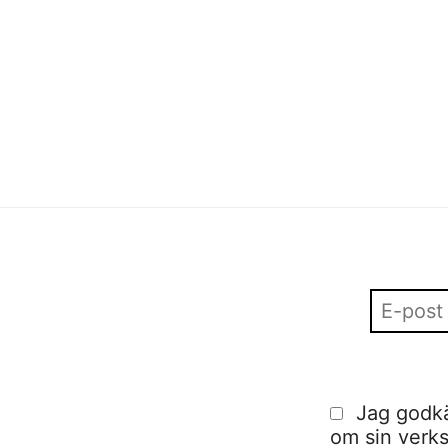
spotlight sustainable
Sofia Hulting
•
2 mars
•
fashion in Stockholm
visuell kommunikation
,
visuell kommunikation
Sofia Hulting
•
10 februari
Jag godkä
om sin verks