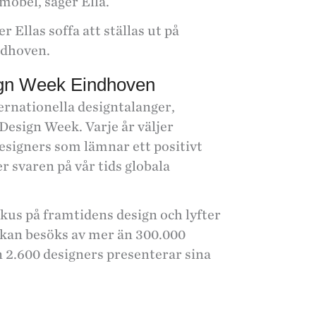
 möbel, säger Ella.
Ellas soffa att ställas ut på
ndhoven.
ign Week Eindhoven
ernationella designtalanger,
esign Week. Varje år väljer
signers som lämnar ett positivt
r svaren på vår tids globala
us på framtidens design och lyfter
kan besöks av mer än 300.000
n 2.600 designers presenterar sina