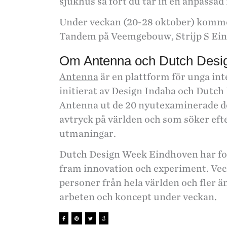
sjukhus så fort du tar in en anpassad
Under veckan (20-28 oktober) kommer 
Tandem på Veemgebouw, Strijp S Ei
Om Antenna och Dutch Des
Antenna
är en plattform för unga int
initierat av
Design Indaba
och Dutch D
Antenna ut de 20 nyutexaminerade de
avtryck på världen och som söker efte
utmaningar.
Dutch Design Week Eindhoven har fok
fram innovation och experiment. Vec
personer från hela världen och fler ä
arbeten och koncept under veckan.