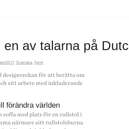
 en av talarna på Dut
en2017
,
Svenska
,
form
ll designveckan för att berätta om
ch sitt arbete med inkluderande
ll förändra världen
soffa med plats för en rullstol i
omma närmare sitt rullstolsburna