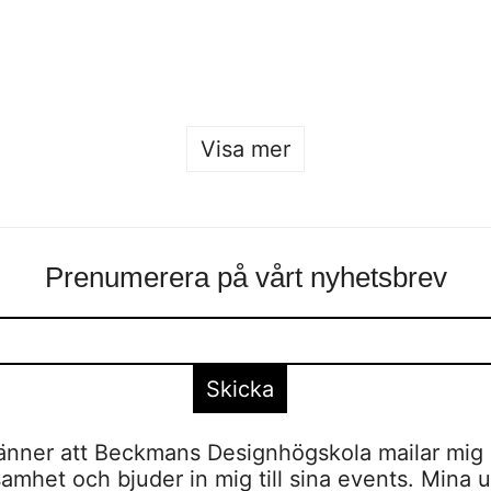
Malmstens
Sofia Hulting
•
26 januari
Sofia Hulting
•
25 januari
•
form
,
form
Visa mer
Prenumerera på vårt nyhetsbrev
nner att Beckmans Designhögskola mailar mig 
amhet och bjuder in mig till sina events. Mina u