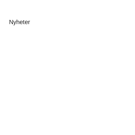
Nyheter
Avslutning &
New fonts – a one
stipendier 2026
day festival at
Beckmans
Malin Carle
•
8 juni
Sofia Hulting
•
1 juni