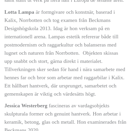
samt ställt ut verk på flera håll i Europa de senaste åren.
Lotta Lampa
är formgivare och konstnär, baserad i
Kalix, Norrbotten och tog examen från Beckmans
Designhögskola 2013. Idag är hon verksam på en
internationell arena. Lampas estetik refererar både till
postmodernism och raggarkultur och balanseras med
lugnet och naturen från Norrbotten. Objekten skissas
upp snabbt och stort, gärna direkt i materialet.
Tillverkningen sker sedan för hand i nära samarbete med
hennes far och bror som arbetar med raggarbilar i Kalix.
Ett hållbart hantverk, där ursprunget, samarbetet och
gemenskapen är viktig och värdesätts högt.
Jessica Westerberg
fascineras av vardagsobjekts
skulpturala former och genuint hantverk. Hon arbetar i
keramik, betong, glas och metall. Hon examinerades från
Beckmans 2020