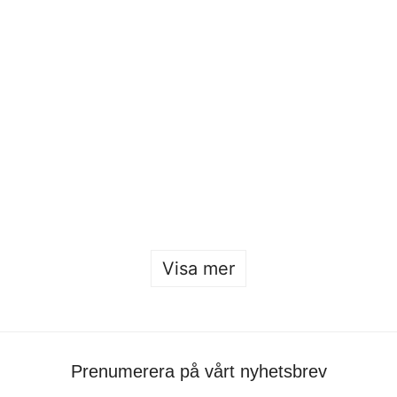
Beckmans Fashion Collaboration 2026
Sofia Hulting
•
24 januari
•
mode
,
mode
Öppet hus 2026
Sofia Hulting
•
22 januari
Visa mer
Prenumerera på vårt nyhetsbrev