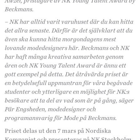
Awzel, pristagare av NK Young Talent Award by
Beckmans.
– NK har alltid varit varuhuset där du kan hitta
det allra senaste. Därför är det självklart att du
även ska kunna hitta morgondagens mest
lovande modedesigners här. Beckmans och NK
har haft många kreativa samarbeten genom
åren och NK Young Talent Award är ännu ett
gott exempel på detta. Det åtråvärda priset är
en betydelsefull uppmuntran för våra begåvade
studenter och ytterligare en möjlighet för
NK:s
besökare att ta del av vad som är på gång, säger
Pär Engsheden, modedesigner och
programansvarig för Mode på Beckmans.
Priset delas ut den 7 mars på Nordiska
Kompaniet och presenteras på NK Stockholm