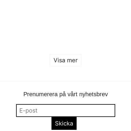
Sofia Hulting
•
24 januari
•
mode
,
mode
Öppet hus 2026
Sofia Hulting
•
22 januari
Visa mer
Prenumerera på vårt nyhetsbrev