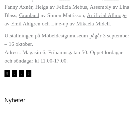
Fanny Axnér,
Helga
av Felicia Mebus,
Assembly
av Lina
Blass,
Granland
av Simon Mattisson,
Artificial Allmoge
av Emil Ahlgren och
Line-up
av Mikaela Midell.
Utställningen på Möbeldesignmuseum pågår 3 september
– 16 oktober.
Adress: Magasin 6, Frihamnsgatan 50. Öppet lördagar
och söndagar kl 11.00-17.00.
Nyheter
Avslutning & stipendier 2026