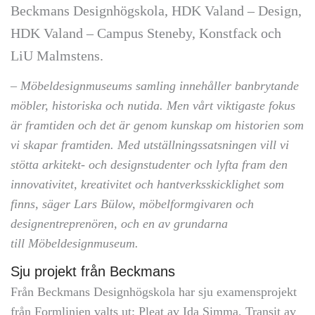
Beckmans Designhögskola, HDK Valand – Design,
HDK Valand – Campus Steneby, Konstfack och
LiU Malmstens.
– Möbeldesignmuseums samling innehåller
banbrytande
möbler, historiska
och nutida. Men vårt viktigaste fokus
är
framtiden och det är genom kunskap om
historien som
vi skapar framtiden. Med
utställningssatsningen vill vi
stötta arkitekt-
och designstudenter och lyfta fram
den
innovativitet, kreativitet och hantverksskicklighet
som
finns, säger Lars
Bülow, möbelformgivaren och
designentreprenören,
och en av grundarna
till
Möbeldesignmuseum.
Sju projekt från Beckmans
Från Beckmans Designhögskola har sju examensprojekt
från Formlinjen valts ut:
Pleat
av Ida Simma,
Transit
av