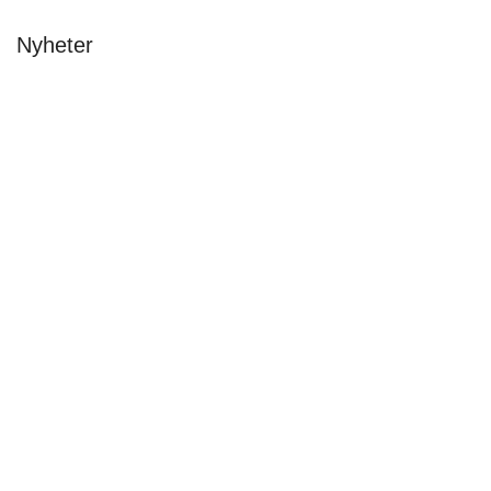
Nyheter
Avslutning & stipendier 2026
Malin Carle
•
8 juni