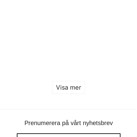
Öppet hus 2026
Sofia Hulting
•
22 januari
Visa mer
Prenumerera på vårt nyhetsbrev