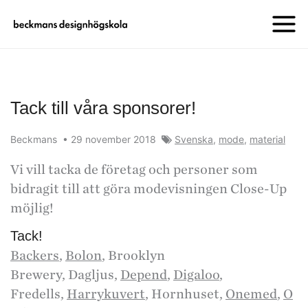
Tack till våra sponsorer!
Beckmans
•
29 november 2018
Svenska
,
mode
,
material
Vi vill tacka de företag och personer som
bidragit till att göra modevisningen Close-Up
möjlig!
Tack!
Backers
,
Bolon
, Brooklyn
Brewery, Dagljus,
Depend
,
Digaloo
,
Fredells,
Harrykuvert
, Hornhuset,
Onemed
,
O