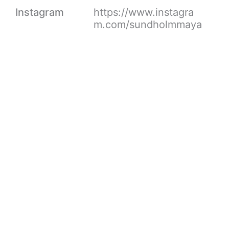
Instagram
https://www.instagra
m.com/sundholmmaya
’Excrusion for serenity’ Photograpy project by
Julius Bohlin
portfolio
•
Maya Sundholm
•
material
,
mode
’Excrusion for serenity’ Photograpy project by
Julius Bohlin
portfolio
•
Maya Sundholm
•
material
,
mode