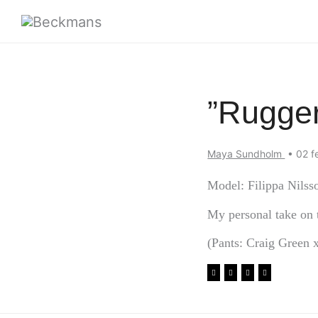
”Rugge
Maya Sundholm
•
02 f
Model: Filippa Nilss
My personal take on t
(Pants: Craig Green 