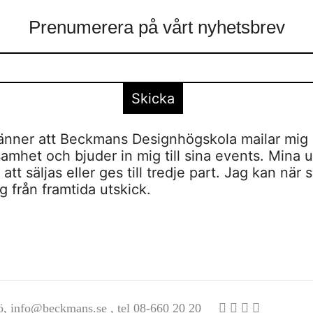
Prenumerera på vårt nyhetsbrev
nner att Beckmans Designhögskola mailar mig 
amhet och bjuder in mig till sina events. Mina u
tt säljas eller ges till tredje part. Jag kan när 
 från framtida utskick.
ö,
info@beckmans.se
, tel 08-660 20 20