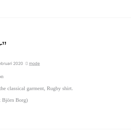
r”
ebruari 2020
mode
on
he classical garment, Rugby shirt.
x Björn Borg)