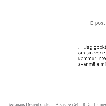
Jag godkä
om sin verks
kommer inte a
avanmäla mig
Beckmans Designhögskola, Agavägen 54, 181 55 Liding