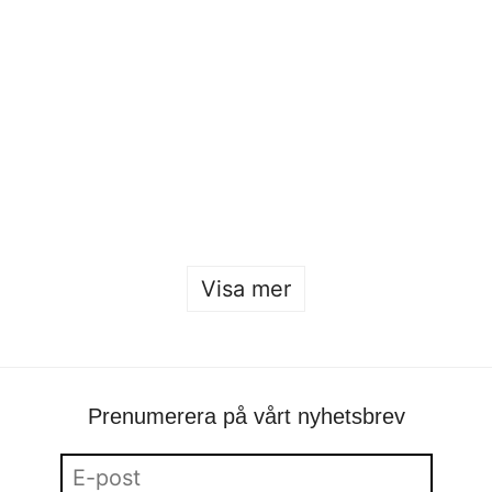
Beckmans Fashion Collaboration 2026
Sofia Hulting
•
24 januari
•
mode
,
mode
Öppet hus 2026
Sofia Hulting
•
22 januari
Visa mer
Prenumerera på vårt nyhetsbrev