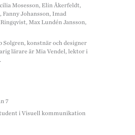
cilia Mosesson, Elin Åkerfeldt,
g, Fanny Johansson, Imad
Ringqvist, Max Lundén Jansson,
ob Solgren, konstnär och designer
ig lärare är Mia Vendel, lektor i
.
n 7
student i Visuell kommunikation