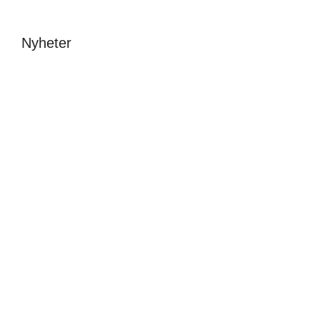
Nyheter
Avslutning &
New fonts – a one
stipendier 2026
day festival at
Beckmans
Malin Carle
•
8 juni
Sofia Hulting
•
1 juni