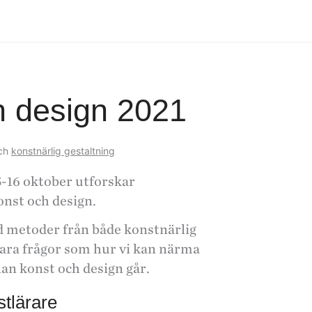
h design 2021
ch
konstnärlig gestaltning
5-16 oktober utforskar
nst och design.
 metoder från både konstnärlig
svara frågor som hur vi kan närma
an konst och design går.
tlärare