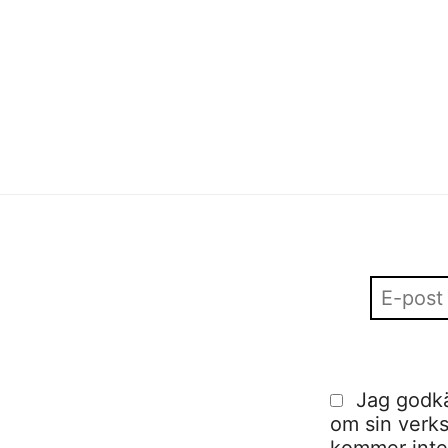
Sofia Hulting
•
2 mars
•
fashion in Stockholm
visuell kommunikation
,
visuell kommunikation
Sofia Hulting
•
10 februari
Jag godkä
om sin verks
kommer inte a