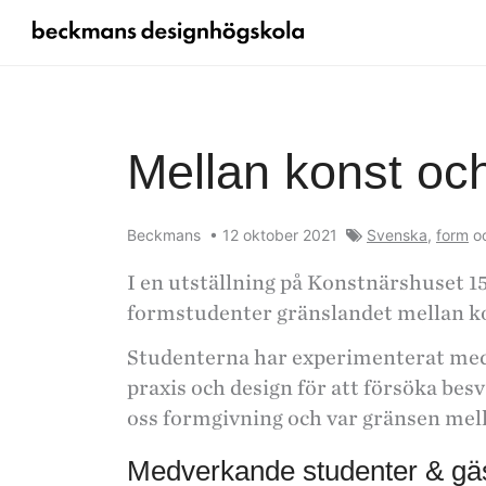
Mellan konst oc
Beckmans
•
12 oktober 2021
Svenska
,
form
o
I en utställning på Konstnärshuset 1
formstudenter gränslandet mellan ko
Studenterna har experimenterat med
praxis och design för att försöka be
oss formgivning och var gränsen mell
Medverkande studenter & gäs