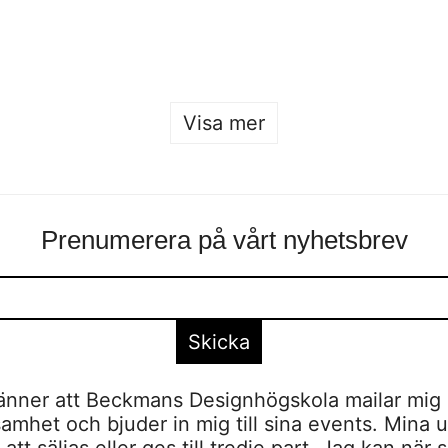
Sofia Hulting
•
26 januari
Sofia Hulting
•
25 januari
•
form
,
form
Visa mer
Prenumerera på vårt nyhetsbrev
nner att Beckmans Designhögskola mailar mig 
amhet och bjuder in mig till sina events. Mina u
tt säljas eller ges till tredje part. Jag kan när 