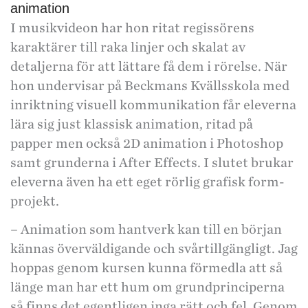
animation
I musikvideon har hon ritat regissörens
karaktärer till raka linjer och skalat av
detaljerna för att lättare få dem i rörelse. När
hon undervisar på Beckmans Kvällsskola med
inriktning visuell kommunikation får eleverna
lära sig just klassisk animation, ritad på
papper men också 2D animation i Photoshop
samt grunderna i After Effects. I slutet brukar
eleverna även ha ett eget rörlig grafisk form-
projekt.
– Animation som hantverk kan till en början
kännas överväldigande och svårtillgängligt. Jag
hoppas genom kursen kunna förmedla att så
länge man har ett hum om grundprinciperna
så finns det egentligen inga rätt och fel. Genom