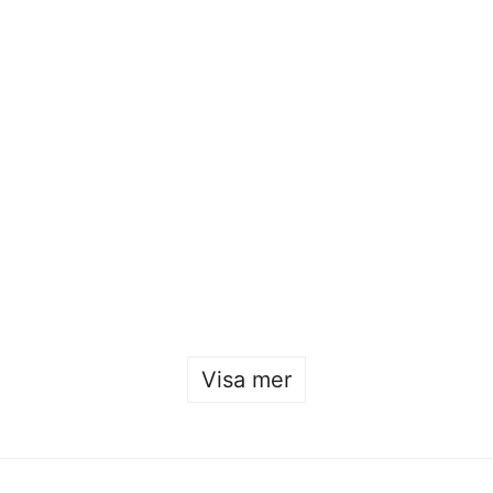
Öppet hus 2026
Sofia Hulting
•
22 januari
Visa mer