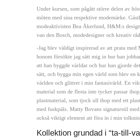
Under kursen, som pågått större delen av höst
möten med sina respektive modemärke. Gästlä
modeaktivisten Bea Åkerlund, H&M:s design
van den Bosch, modedesigner och kreativ r
-Jag blev väldigt inspirerad av att prata med
honom försökte jag sätt mig in hur han jobba
att han byggde världar och hur han gjorde det.
sätt, och bygga min egen värld som blev en k
världen och glittret i min fantasivärld. En vi
material som de flesta inte tycker passar ihop
plastmaterial, som tjock ull ihop med ett plast
med fuskpäls. Matty Bovans signaturstil med 
också viktigt element att föra in i min tolkni
Kollektion grundad i “ta-till-v