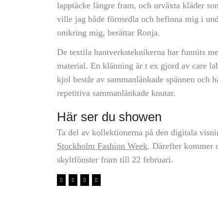
lapptäcke längre fram, och urväxta kläder so
ville jag både förmedla och befinna mig i under
omkring mig, berättar Ronja.
De textila hantverksteknikerna har funnits me
material. En klänning är t ex gjord av care la
kjol består av sammanlänkade spännen och häm
repetitiva sammanlänkade knutar.
Här ser du showen
Ta del av kollektionerna på den digitala vis
Stockholm Fashion Week
. Därefter kommer d
skyltfönster fram till 22 februari.