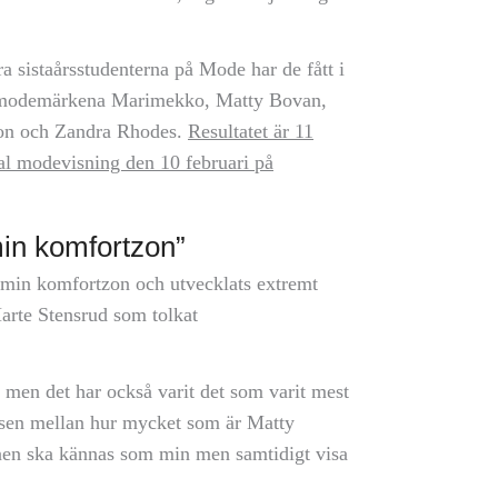
 sistaårsstudenterna på Mode har de fått i
ella modemärkena Marimekko, Matty Bovan,
on och Zandra Rhodes.
Resultatet är 11
tal modevisning den 10 februari på
 min komfortzon”
r min komfortzon och utvecklats extremt
arte Stensrud som tolkat
, men det har också varit det som varit mest
ansen mellan hur mycket som är Matty
nen ska kännas som min men samtidigt visa