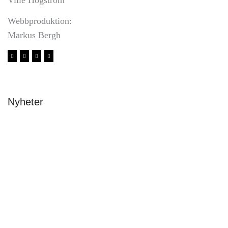
Ville Högström
Webbproduktion:
Markus Bergh
Nyheter
Avslutning & stipendier 2026
Malin Carle
•
8 juni
New fonts – a one day festival at Beckmans