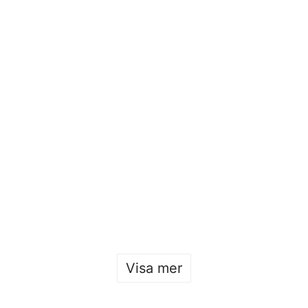
Öppet hus 2026
Sofia Hulting
•
22 januari
Visa mer