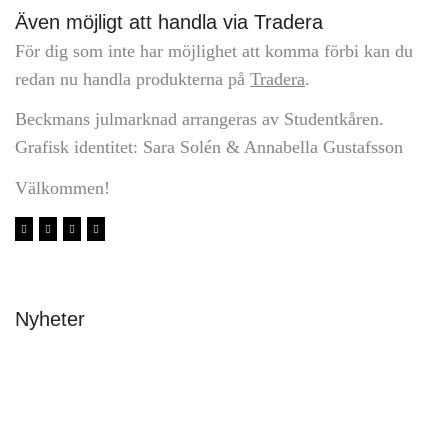
Även möjligt att handla via Tradera
För dig som inte har möjlighet att komma förbi kan du
redan nu handla produkterna på
Tradera
.
Beckmans julmarknad arrangeras av Studentkåren.
Grafisk identitet: Sara Solén & Annabella Gustafsson
Välkommen!
Nyheter
Avslutning & stipendier 2026
Malin Carle
•
8 juni