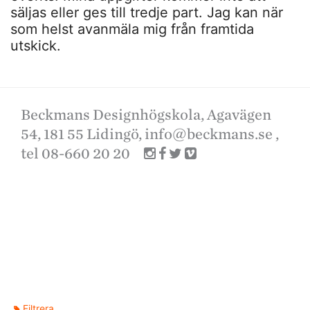
säljas eller ges till tredje part. Jag kan när
som helst avanmäla mig från framtida
utskick.
Beckmans Designhögskola, Agavägen
54, 181 55 Lidingö,
info@beckmans.se
,
tel 08-660 20 20
Filtrera