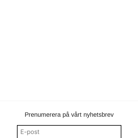
HUBB
portfolio
•
Sinar Alexis
•
form
,
product and interior
design
,
produktdesign
Prenumerera på vårt nyhetsbrev