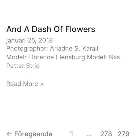
Dash
Of
Flowers
And A Dash Of Flowers
januari 25, 2018
Photographer: Ariadne S. Karali
Model: Florence Flensburg Model: Nils
Petter Strid
And
Read More »
A
Dash
Of
Flowers
←
Föregående
1
…
278
279