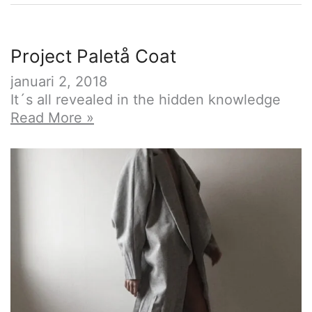
Project Paletå Coat
januari 2, 2018
It´s all revealed in the hidden knowledge
Project
Read More »
Paletå
Coat