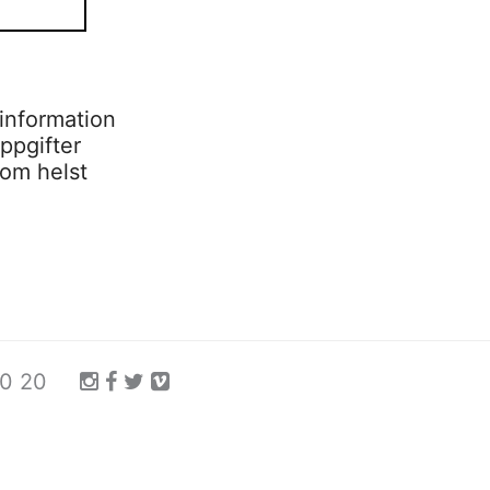
information
ppgifter
som helst
0 20 20