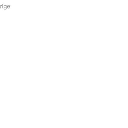
rige
material line up
portfolio
•
Sofus van Mierlo
•
material
,
mode
couture backstage