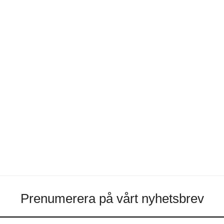
•
material
,
mode
Prenumerera på vårt nyhetsbrev