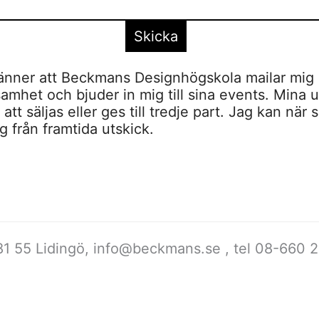
nner att Beckmans Designhögskola mailar mig 
amhet och bjuder in mig till sina events. Mina u
tt säljas eller ges till tredje part. Jag kan när 
 från framtida utskick.
1 55 Lidingö,
info@beckmans.se
, tel 08-66