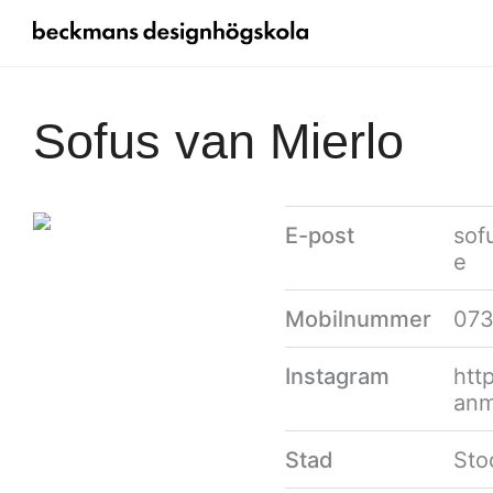
Sofus van Mierlo
E-post
sof
e
Mobilnummer
07
Instagram
htt
anm
Stad
Sto