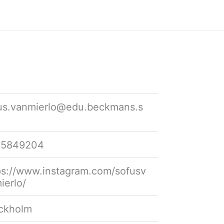
us.vanmierlo@edu.beckmans.s
35849204
ps://www.instagram.com/sofusv
ierlo/
ckholm