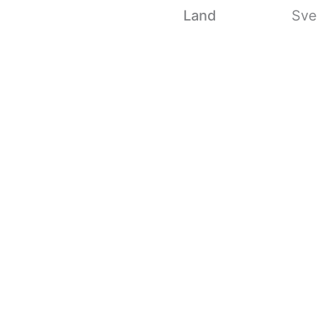
Land
Sve
Mirage
portfolio
•
Sofus van Mierlo
Samarbete med &
•
examen2025
,
mode
Other Stories