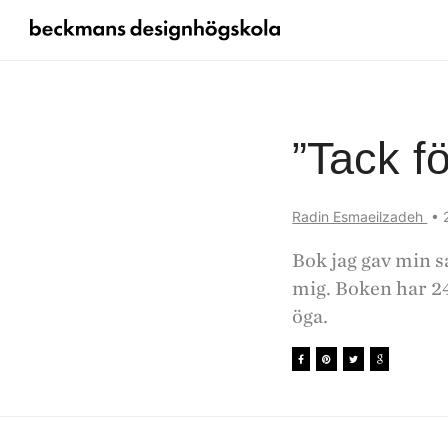
”Tack fö
Radin Esmaeilzadeh
•
Bok jag gav min 
mig. Boken har 24
öga.