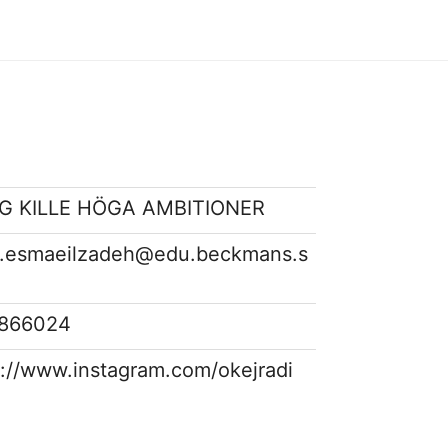
G KILLE HÖGA AMBITIONER
n.esmaeilzadeh@edu.beckmans.s
866024
s://www.instagram.com/okejradi