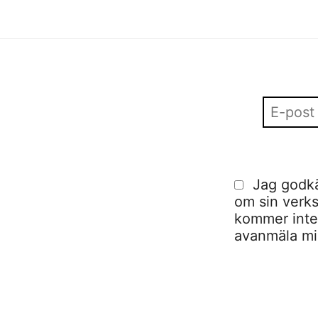
Jag godkä
om sin verks
kommer inte a
avanmäla mig