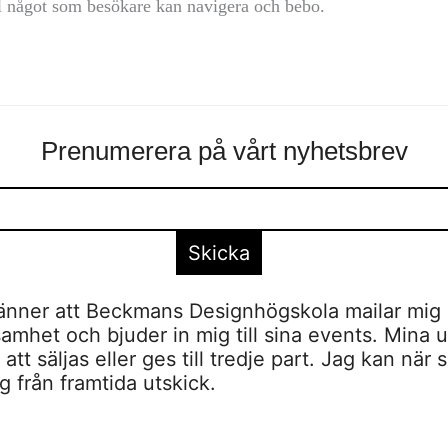
ll något som besökare kan navigera och bebo.
Prenumerera på vårt nyhetsbrev
nner att Beckmans Designhögskola mailar mig 
amhet och bjuder in mig till sina events. Mina u
tt säljas eller ges till tredje part. Jag kan när 
 från framtida utskick.