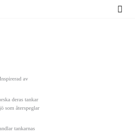
Inspirerad av
orska deras tankar
jö som återspeglar
vandlar tankarnas