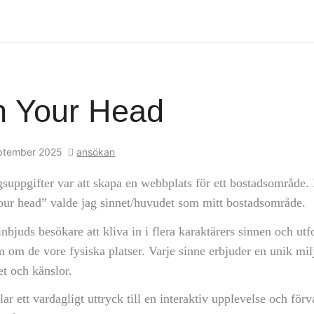
in Your Head
eptember 2025
ansökan
suppgifter var att skapa en webbplats för ett bostadsområde. 
your head” valde jag sinnet/huvudet som mitt bostadsområde.
juds besökare att kliva in i flera karaktärers sinnen och utf
 om de vore fysiska platser. Varje sinne erbjuder en unik mil
et och känslor.
ar ett vardagligt uttryck till en interaktiv upplevelse och för