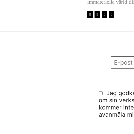
immateriella värld ti
Jag godkä
om sin verks
kommer inte a
avanmäla mig