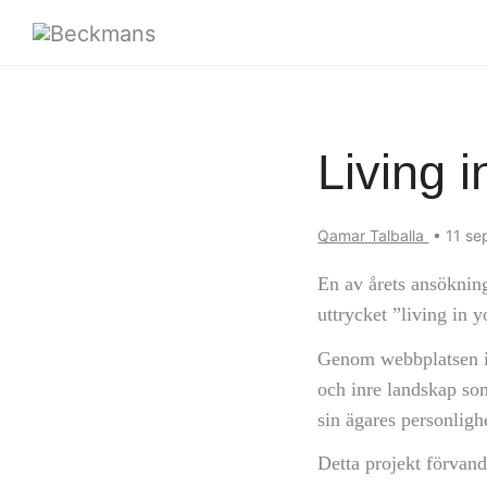
Living 
Qamar Talballa
•
11 s
En av årets ansökning
uttrycket ”living in 
Genom webbplatsen inb
och inre landskap som
sin ägares personligh
Detta projekt förvandl