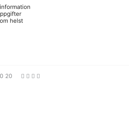
information
ppgifter
som helst
0 20 20