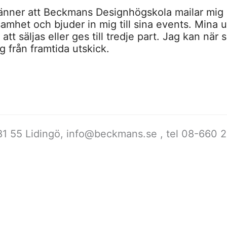
nner att Beckmans Designhögskola mailar mig 
amhet och bjuder in mig till sina events. Mina u
tt säljas eller ges till tredje part. Jag kan när 
 från framtida utskick.
1 55 Lidingö,
info@beckmans.se
, tel 08-66