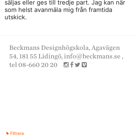
säljas eller ges till tredje part. Jag kan när
som helst avanmäla mig från framtida
utskick.
Beckmans Designhögskola, Agavägen
54, 181 55 Lidingö,
info@beckmans.se
,
tel 08-660 20 20
Filtrera