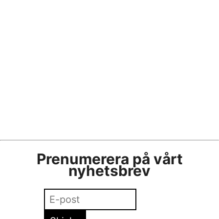
Lecture: Anna Piaggi, Creativity and Passion in
Fashion and Beyond
Beckmans
•
9 oktober
•
fashion
,
open
lecture
Prenumerera på vårt
nyhetsbrev