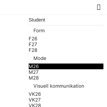
Student
Form
F26
F27
F28
Mode
M26
M27
M28
Visuell kommunikation
VK26
VK27
VK28