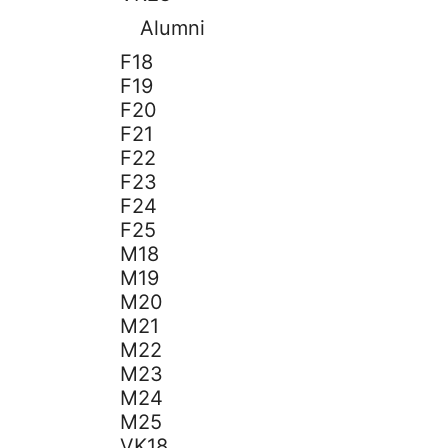
Alumni
F18
F19
F20
F21
F22
F23
F24
F25
M18
M19
M20
M21
M22
M23
M24
M25
VK18