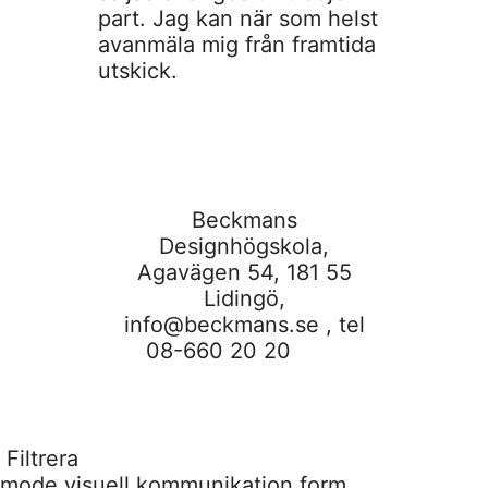
part. Jag kan när som helst
avanmäla mig från framtida
utskick.
Beckmans
Designhögskola,
Agavägen 54, 181 55
Lidingö,
info@beckmans.se
, tel
08-660 20 20
Filtrera
mode
visuell kommunikation
form