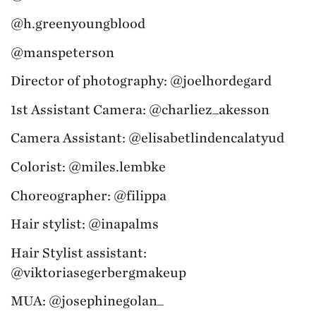
@h.greenyoungblood
@manspeterson
Director of photography: @joelhordegard
1st Assistant Camera: @charliez_akesson
Camera Assistant: @elisabetlindencalatyud
Colorist: @miles.lembke
Choreographer: @filippa
Hair stylist: @inapalms
Hair Stylist assistant:
@viktoriasegerbergmakeup
MUA: @josephinegolan_