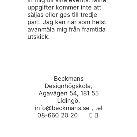
in mig till sina events. Mina
uppgifter kommer inte att
säljas eller ges till tredje
part. Jag kan när som helst
avanmäla mig från framtida
utskick.
Beckmans
Designhögskola,
Agavägen 54, 181 55
Lidingö,
info@beckmans.se
, tel
08-660 20 20