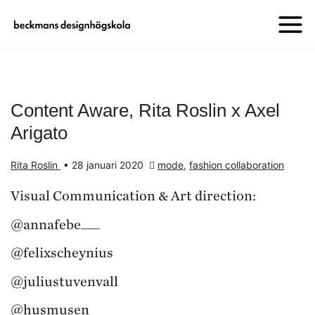
Content Aware, Rita Roslin x Axel
Arigato
Rita Roslin
•
28 januari 2020
mode
,
fashion collaboration
Visual Communication & Art direction:
@annafebe___
@felixscheynius
@juliustuvenvall
@husmusen