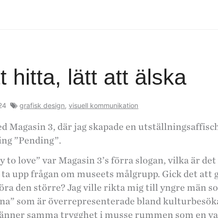
t hitta, lätt att älska
024
grafisk design
,
visuell kommunikation
 Magasin 3, där jag skapade en utställningsaffisch 
ing ”Pending”.
y to love” var Magasin 3’s förra slogan, vilka är de
h ta upp frågan om museets målgrupp. Gick det att 
öra den större? Jag ville rikta mig till yngre män 
erna” som är överrepresenterade bland kulturbesök
 känner samma trygghet i musse rummen som en v