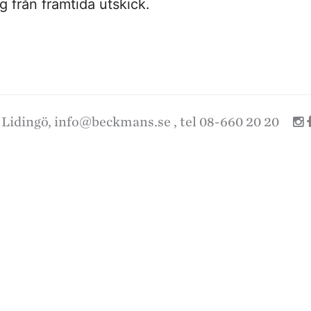
 från framtida utskick.
 Lidingö,
info@beckmans.se
, tel 08-660 20 20