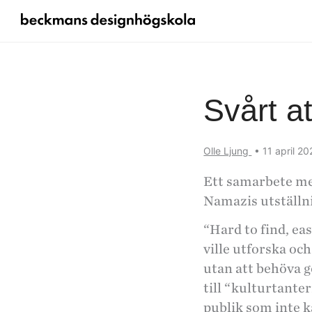
Svårt at
Olle Ljung
•
11 april 2
Ett samarbete med
Namazis utställn
“Hard to find, eas
ville utforska oc
utan att behöva g
till “kulturtant
publik som inte