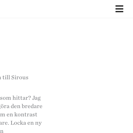
till Sirous
t som hittar? Jag
göra den bredare
som en kontrast
are. Locka en ny
an