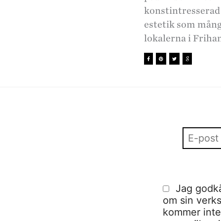
konstintresserad
estetik som många
lokalerna i Frih
Jag godkä
om sin verks
kommer inte a