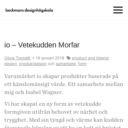
io – Vetekudden Morfar
Olivia Tognelli
•
19 januari 2018
product and interior
design
,
produktdesign
och
samarbete
,
form
Varumärket io skapar produkter baserade på
ett känslomässigt värde. Ett samarbete mellan
mig och Isabel Wagner.
Vi har skapat en ny form av vetekudde
formgiven utifrån behovet av närhet och
trygghet. Med sin tyngd och värme kan kudden
återspegla känslan av att ha en katt på bröstet,