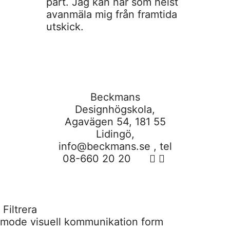
part. Jag kan när som helst
avanmäla mig från framtida
utskick.
Beckmans
Designhögskola,
Agavägen 54, 181 55
Lidingö,
info@beckmans.se
, tel
08-660 20 20
Filtrera
mode
visuell kommunikation
form