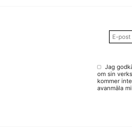
Jag godkä
om sin verks
kommer inte a
avanmäla mig