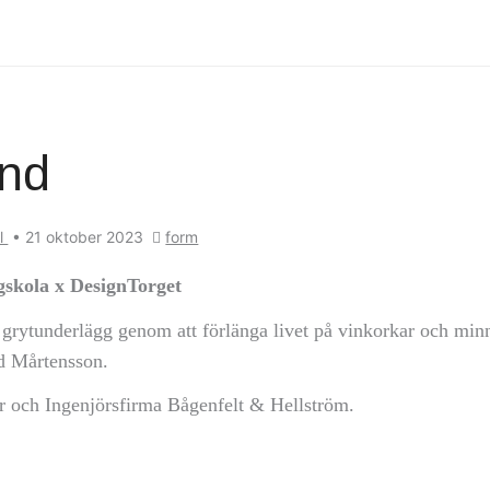
and
l
•
21 oktober 2023
form
skola x DesignTorget
 grytunderlägg genom att förlänga livet på vinkorkar och min
d Mårtensson.
ter och Ingenjörsfirma Bågenfelt & Hellström.