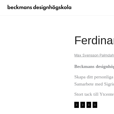
Ferdin
Max Svensson Palmdah
Beckmans designhög
Skapa ditt personliga
Samarbete med Sigri
Stort tack till Ytcen