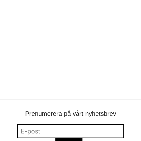
Ecdysis. Runway video.
portfolio
•
Marie Isacsson
Prenumerera på vårt nyhetsbrev