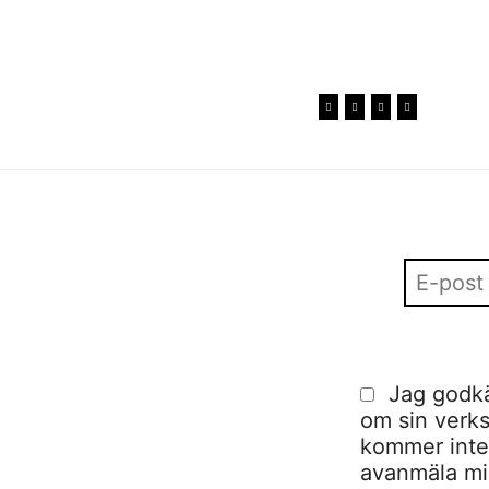
Jag godkä
om sin verks
kommer inte a
avanmäla mig