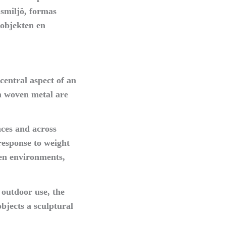
usmiljö, formas
 objekten en
entral aspect of an
in woven metal are
aces and across
 response to weight
den environments,
 outdoor use, the
objects a sculptural