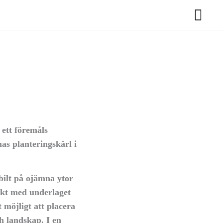
 ett föremåls
s planteringskärl i
bilt på ojämna ytor
akt med underlaget
 möjligt att placera
h landskap. I en