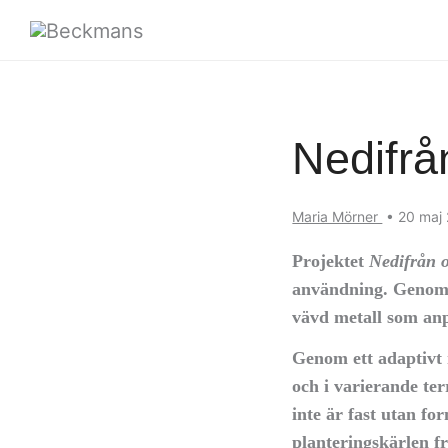
Nedifrå
Maria Mörner
•
20 maj
Projektet
Nedifrån 
användning. Genom 
vävd metall som anp
Genom ett adaptivt 
och i varierande te
inte är fast utan fo
planteringskärlen fr