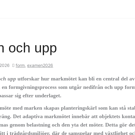
n och upp
 2026
form
,
examen2026
och upp
utforskar hur markmötet kan bli en central del av
en formgivningsprocess som utgår nedifrån och upp forma
assar sig efter underlaget.
möte med marken skapas planteringskärl som kan stå sta
rräng. Det adaptiva markmötet innebär att objektets kont
rmas genom belastning och den yta det möter. Detta gör det
itt i trädgårdsmiljöer, där de samspelar med växtlighet oc