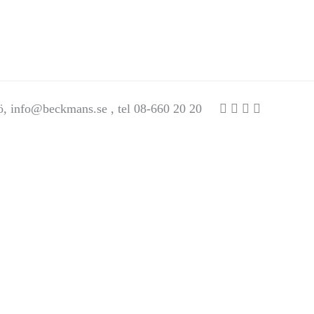
ö,
info@beckmans.se
, tel 08-660 20 20