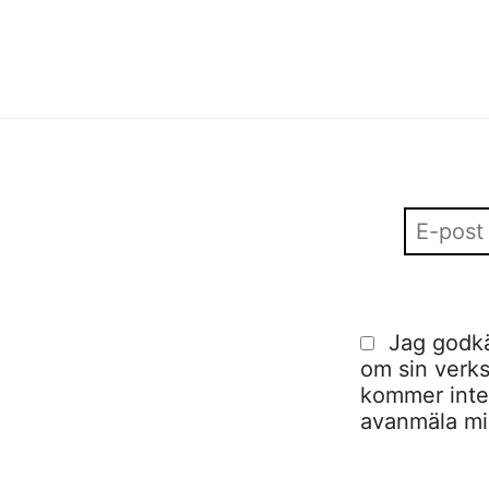
Jag godkä
om sin verks
kommer inte a
avanmäla mig