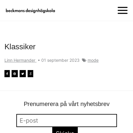
Klassiker
Linn Hermander
•
01 september 2023
mode
Prenumerera på vårt nyhetsbrev