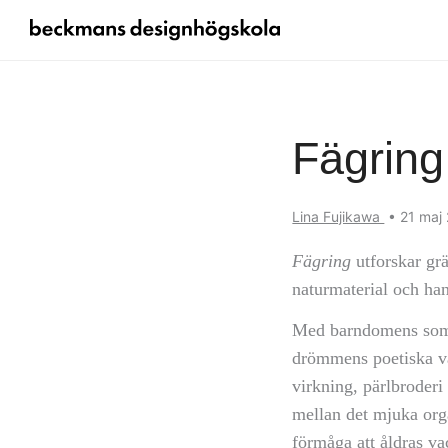
Fägring
Lina Fujikawa
•
21 maj
Fägring
utforskar gr
naturmaterial och han
Med barndomens somm
drömmens poetiska vä
virkning, pärlbroderi
mellan det mjuka orga
förmåga att åldras va