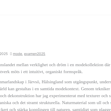
 2025
mode
,
examen2025
änslandet mellan verklighet och dröm i en modekollektion dä
tverk möts i ett intuitivt, organiskt formspråk.
arlandskap i Järvsö, Hälsingland som utgångspunkt, undersö
rld kan gestaltas i en samtida modekontext. Genom tekniker
 och dekonstruktion har jag experimenterat med texturer och s
niska och det stramt strukturella. Naturmaterial som ull och si
ckert och stärka kopplingen till naturen, samtidigt som plagge