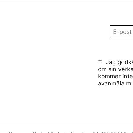
Jag godkä
om sin verks
kommer inte a
avanmäla mig