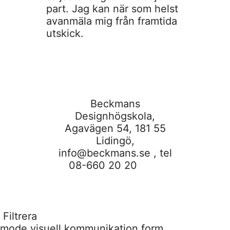
part. Jag kan när som helst
avanmäla mig från framtida
utskick.
Beckmans
Designhögskola,
Agavägen 54, 181 55
Lidingö,
info@beckmans.se
, tel
08-660 20 20
Filtrera
mode
visuell kommunikation
form