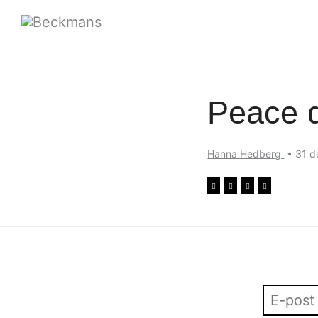
Peace 
Hanna Hedberg
•
31 