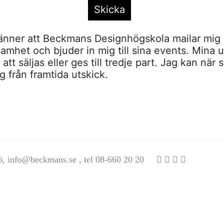
nner att Beckmans Designhögskola mailar mig 
amhet och bjuder in mig till sina events. Mina u
tt säljas eller ges till tredje part. Jag kan när 
 från framtida utskick.
ö,
info@beckmans.se
, tel 08-660 20 20